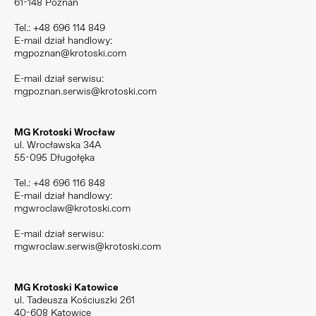
61-148 Poznań
Tel.:
+48 696 114 849
E-mail dział handlowy:
mgpoznan@krotoski.com
E-mail dział serwisu:
mgpoznan.serwis@krotoski.com
MG Krotoski Wrocław
ul. Wrocławska 34A
55-095 Długołęka
Tel.:
+48 696 116 848
E-mail dział handlowy:
mgwroclaw@krotoski.com
E-mail dział serwisu:
mgwroclaw.serwis@krotoski.com
MG Krotoski Katowice
ul. Tadeusza Kościuszki 261
40-608 Katowice