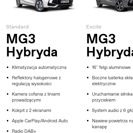
Standard
Excite
MG3
MG3
Hybryda
Hybryd
Klimatyzacja automatyczna
16'' felgi aluminiowe
Reflektory halogenowe z
Boczne lusterka skł
regulacją wysokości
elektrycznie
Kamera cofania z liniami
Uruchamianie silnika
prowadzącymi
przyciskiem
Kokpit z 2 ekranami
System audio z 6 gł
Apple CarPlay/Android Auto
Nawiew powietrza na
kanapę
Radio DAB+