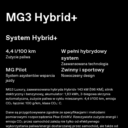
MG3 Hybrid+
System Hybrid+
4,4 l/100 km
W pełni hybrydowy
Zużycie paliwa
system
Zaawansowana technologia
MG Pilot
Zwinny i sportowy
System asystentów wsparcia
Nowoczesny design
jazdy
MG3 Luxury, zaawansowana hybryda Hybrid+ 143 kW (195 KM), silnik
elektryczny i benzynowy, akumulator: 1,83 kWh, 3-biegowa skrzynia
automatyczna, zużycie paliwa w cyklu mieszanym: 4,4 l/100 km, emisja
CO₂ łącznie: 100 g/km, klasa CO₂: C.
Dane są przygotowywane zgodnie ze specyfikacjami i metodami
pomiarowymi rozporządzenia Pkw-EnVKV. Rzeczywiste zużycie energii i
emisja CO₂ przez samochód zależą nie tylko od efektywnego
wykorzystania paliwa/energii dostarczanej przez samochód, ale także od