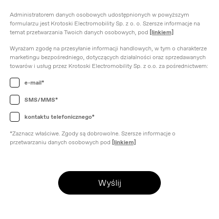
Administratorem danych osobowych udostępnionych w powyższym
formularzu jest Krotoski Electromobility Sp. z o. o. Szersze informacje na
temat przetwarzania Twoich danych osobowych, pod
[linkiem]
Wyrażam zgodę na przesyłanie informacji handlowych, w tym o charakterze
marketingu bezpośredniego, dotyczących działalności oraz sprzedawanych
towarów i usług przez Krotoski Electromobility Sp. z o.o. za pośrednictwem:
e-mail*
SMS/MMS*
kontaktu telefonicznego*
*Zaznacz właściwe. Zgody są dobrowolne. Szersze informacje o
przetwarzaniu danych osobowych pod
[linkiem]
Wyślij