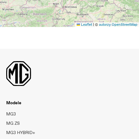
Leaflet
|
©
autorzy OpenStreetMap
Modele
MG3
MG ZS
MG3 HYBRID+