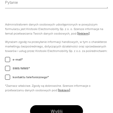
Administratorem danych osobowych udostępnionych w powyższym
formularzu jest Krotoski Electromobility Sp. z o. o. Szersze informacje na
temat przetwarzania Twoich danych osobowych, pod
[linkiem]
Wyrażam zgodę na przesyłanie informacji handlowych, w tym o charakterze
marketingu bezpośredniego, dotyczących działalności oraz sprzedawanych
towarów i usług przez Krotoski Electromobility Sp. z o.o. za pośrednictwem:
e-mail*
SMS/MMS*
kontaktu telefonicznego*
*Zaznacz właściwe. Zgody są dobrowolne. Szersze informacje o
przetwarzaniu danych osobowych pod
[linkiem]
Wyślij