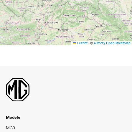
Leaflet
|
©
autorzy OpenStreetMap
Modele
MG3